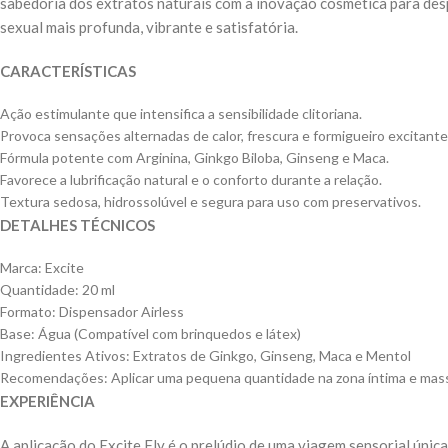
sabedoria dos extratos naturais com a inovação cosmética para des
sexual mais profunda, vibrante e satisfatória.
CARACTERÍSTICAS
Ação estimulante que intensifica a sensibilidade clitoriana.
Provoca sensações alternadas de calor, frescura e formigueiro excitante
Fórmula potente com Arginina, Ginkgo Biloba, Ginseng e Maca.
Favorece a lubrificação natural e o conforto durante a relação.
Textura sedosa, hidrossolúvel e segura para uso com preservativos.
DETALHES TÉCNICOS
Marca: Excite
Quantidade: 20 ml
Formato: Dispensador Airless
Base: Água (Compatível com brinquedos e látex)
Ingredientes Ativos: Extratos de Ginkgo, Ginseng, Maca e Mentol
Recomendações: Aplicar uma pequena quantidade na zona íntima e mass
EXPERIÊNCIA
A aplicação do Excite Fly é o prelúdio de uma viagem sensorial única