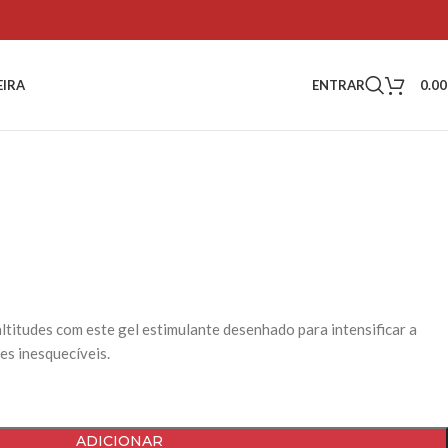
ENTRAR
0.0
EIRA
altitudes com este gel estimulante desenhado para intensificar a
es inesquecíveis.
ADICIONAR