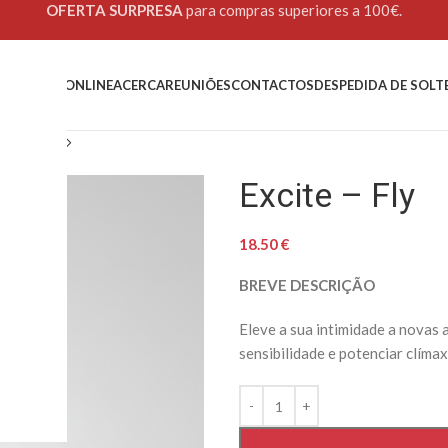
OFERTA SURPRESA
para compras superiores a 100€.
OME
LOJA ONLINE
ACERCA
REUNIÕES
CONTACTOS
DESPEDIDA DE SOLT
ly
Excite – Fly
18.50
€
BREVE DESCRIÇÃO
Eleve a sua intimidade a novas 
sensibilidade e potenciar clímax