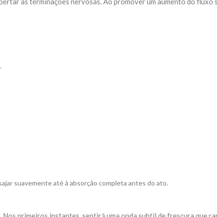
pertar as terminações nervosas. Ao promover um aumento do fluxo s
.
ajar suavemente até à absorção completa antes do ato.
. Nos primeiros instantes, sentirá uma onda subtil de frescura que r