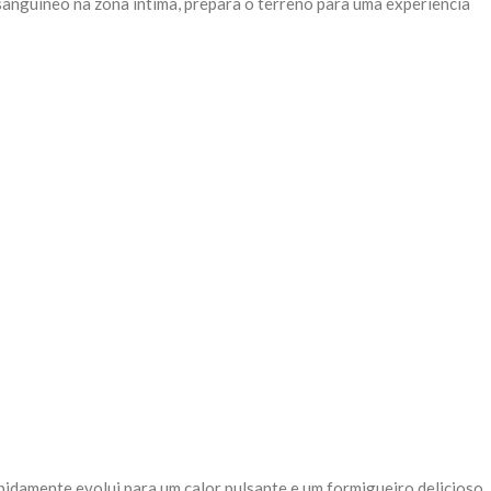
anguíneo na zona íntima, prepara o terreno para uma experiência
apidamente evolui para um calor pulsante e um formigueiro delicioso,