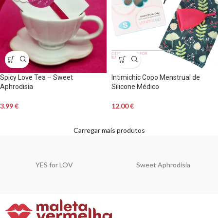
Spicy Love Tea – Sweet
Intimichic Copo Menstrual de
Aphrodisia
Silicone Médico
3.99
€
12.00
€
Carregar mais produtos
YES for LOV
Sweet Aphrodisia