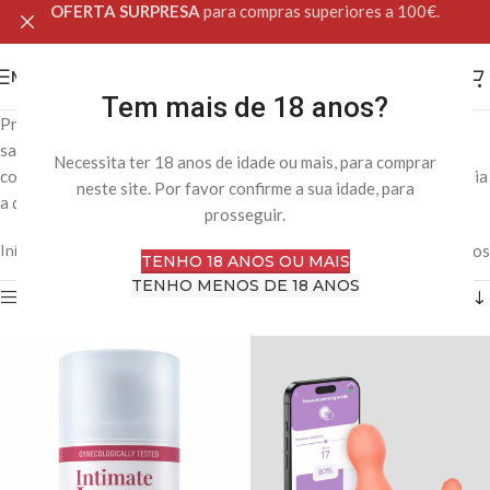
OFERTA SURPRESA
para compras superiores a 100€.
MENU
Tem mais de 18 anos?
Produtos desenvolvidos para o cuidado, higiene e bem-estar da
saúde íntima, com foco no conforto, prevenção e equilíbrio do
Necessita ter 18 anos de idade ou mais, para comprar
corpo. Soluções pensadas para apoiar a saúde sexual e íntima no dia
neste site. Por favor confirme a sua idade, para
a dia, com discrição, qualidade e segurança.
prosseguir.
Início
Loja Online
Saúde Intima
A mostrar 1–12 de 43 resultados
TENHO 18 ANOS OU MAIS
TENHO MENOS DE 18 ANOS
Filtro