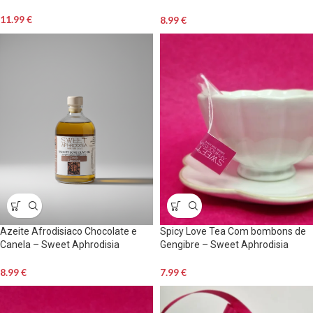
Aphrodisia
11.99
€
8.99
€
Azeite Afrodisiaco Chocolate e
Spicy Love Tea Com bombons de
Canela – Sweet Aphrodisia
Gengibre – Sweet Aphrodisia
8.99
€
7.99
€