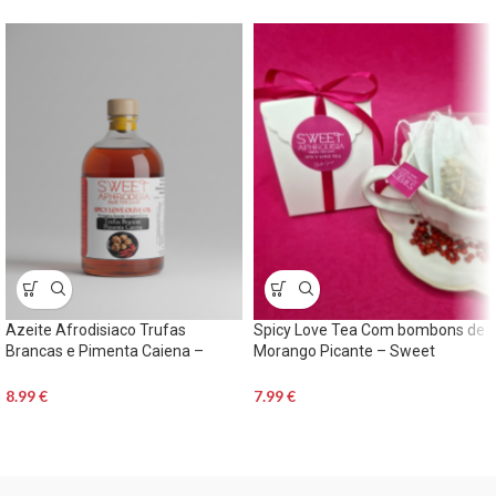
Azeite Afrodisiaco Trufas
Spicy Love Tea Com bombons de
Brancas e Pimenta Caiena –
Morango Picante – Sweet
Sweet Aphrodisia
Aphrodisia
8.99
€
7.99
€