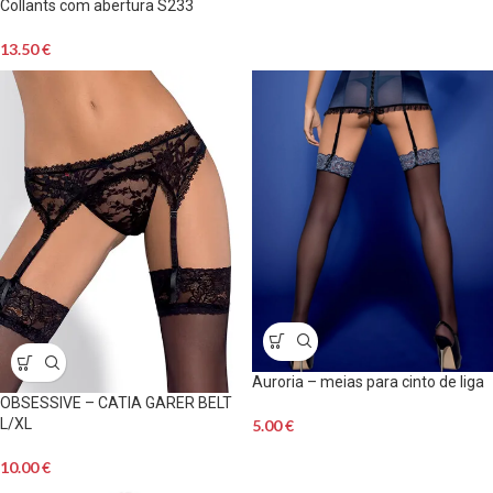
Collants com abertura S233
13.50
€
Auroria – meias para cinto de liga
OBSESSIVE – CATIA GARER BELT
L/XL
5.00
€
10.00
€