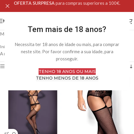
OFERTA SURPRESA
para compras superiores a 100€.
MENU
Tem mais de 18 anos?
Meias e collants sensuais para complementar a lingerie.
Necessita ter 18 anos de idade ou mais, para comprar
Início
Loja Online
Lingerie & Fantasia
Meias & Collants
neste site. Por favor confirme a sua idade, para
A mostrar todos os 7 resultados
prosseguir.
Filtro
TENHO 18 ANOS OU MAIS
TENHO MENOS DE 18 ANOS