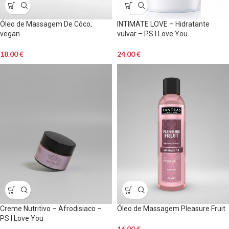
Óleo de Massagem De Côco,
INTIMATE LOVE – Hidratante
vegan
vulvar – PS I Love You
18.00
€
24.00
€
Creme Nutritivo – Afrodisiaco –
Óleo de Massagem Pleasure Fruit
PS I Love You
16.00
€