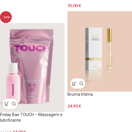
35.00
€
-13%
Bruma Intima
24.90
€
Friday Bae TOUCH – Massagem e
lubrificante
14.00
€