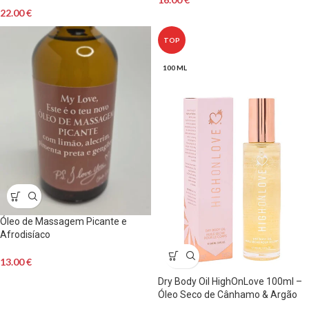
22.00
€
TOP
100 ML
Óleo de Massagem Picante e
Afrodisíaco
13.00
€
Dry Body Oil HighOnLove 100ml –
Óleo Seco de Cânhamo & Argão