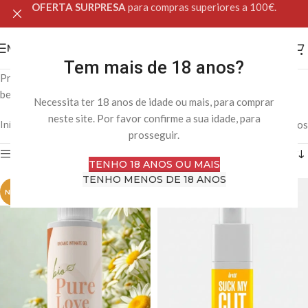
OFERTA SURPRESA
para compras superiores a 100€.
MENU
Tem mais de 18 anos?
Produtos de cosmética íntima para cuidados pessoais, higiene e
bem-estar sexual.
Necessita ter 18 anos de idade ou mais, para comprar
neste site. Por favor confirme a sua idade, para
Início
Loja Online
Cosmética Íntima
A mostrar 1–12 de 63 resultados
prosseguir.
Filtro
TENHO 18 ANOS OU MAIS
TENHO MENOS DE 18 ANOS
NOVO