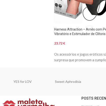
Harness Attraction – Arnês com P
Vibratório e Estimulador de Clítoris
23.72
€
Os acessórios e jogos eróticos sã
surpresa que promovem a cumplici
YES for LOV
Sweet Aphrodisia
POSTS RECE