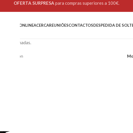
OFERTA SURPRESA
para compras superiores a 100€.
OME
LOJA ONLINE
ACERCA
REUNIÕES
CONTACTOS
DESPEDIDA DE SOLT
ias partilhadas.
ais
Strap-on
Mo