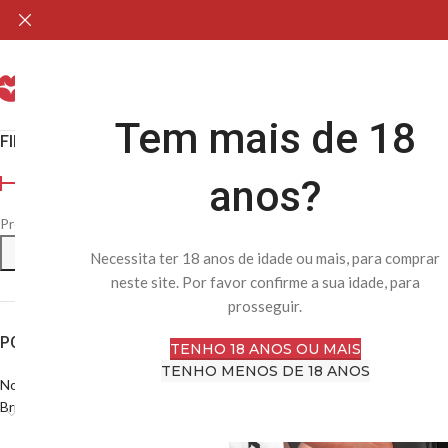
H
Tem mais de 18
FILTRAR POR PREÇO
Cintos e strap-ons para experiênc
anos?
Início
Loja Online
Brinquedos Sexu
Preço:
20 €
—
30 €
FILTRAR
Necessita ter 18 anos de idade ou mais, para comprar
neste site. Por favor confirme a sua idade, para
prosseguir.
POR CATEGORIA
TENHO 18 ANOS OU MAIS
TENHO MENOS DE 18 ANOS
Novidades
Brinquedos Sexuais