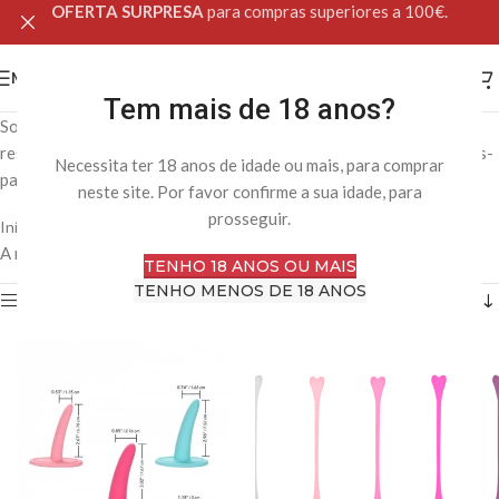
OFERTA SURPRESA
para compras superiores a 100€.
MENU
Tem mais de 18 anos?
Soluções específicas de cuidado íntimo, desenvolvidas para
responder a necessidades particulares, como fases hormonais, pós-
Necessita ter 18 anos de idade ou mais, para comprar
parto ou cuidados preventivos especializados.
neste site. Por favor confirme a sua idade, para
prosseguir.
Início
Loja Online
Saúde Intima
Tratamentos & Cuidados
A mostrar todos os 4 resultados
TENHO 18 ANOS OU MAIS
TENHO MENOS DE 18 ANOS
Filtro