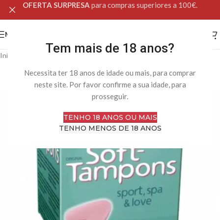
OFERTA SURPRESA
para compras superiores a 100€.
MENU
Tem mais de 18 anos?
Início
Loja Online
Saúde Intima
Saúde Sexual
Necessita ter 18 anos de idade ou mais, para comprar
-25%
neste site. Por favor confirme a sua idade, para
prosseguir.
TENHO 18 ANOS OU MAIS
TENHO MENOS DE 18 ANOS