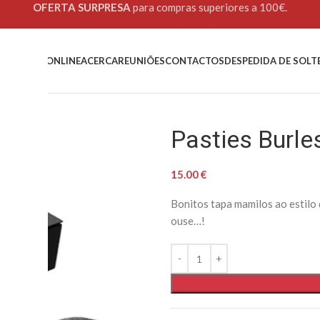
OFERTA SURPRESA
para compras superiores a 100€.
OME
LOJA ONLINE
ACERCA
REUNIÕES
CONTACTOS
DESPEDIDA DE SOLT
Pasties Burle
15.00
€
Bonitos tapa mamilos ao estilo 
ouse…!