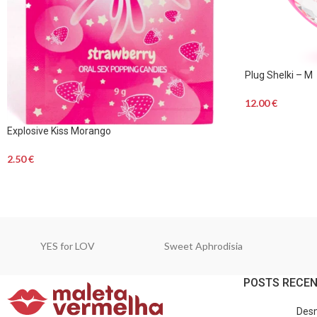
Plug Shelki – M
12.00
€
Explosive Kiss Morango
2.50
€
YES for LOV
Sweet Aphrodisia
POSTS RECE
Desm