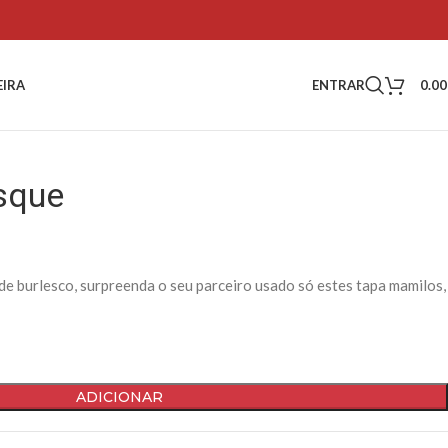
ENTRAR
0.0
EIRA
sque
de burlesco, surpreenda o seu parceiro usado só estes tapa mamilos,
ADICIONAR