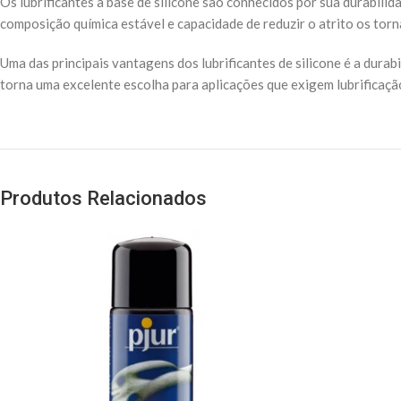
Os lubrificantes à base de silicone são conhecidos por sua durabili
composição química estável e capacidade de reduzir o atrito os tor
Uma das principais vantagens dos lubrificantes de silicone é a dura
torna uma excelente escolha para aplicações que exigem lubrificaçã
Produtos Relacionados