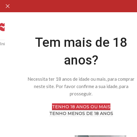
H
Tem mais de 18
Início
Loja Online
Lubrificantes & Estimulantes
Base Silicone
Intymate 
anos?
Necessita ter 18 anos de idade ou mais, para comprar
neste site. Por favor confirme a sua idade, para
prosseguir.
TENHO 18 ANOS OU MAIS
TENHO MENOS DE 18 ANOS