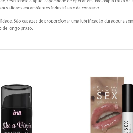
dade, resistência à água, capacidade de operar em uma ampla faixa de
nam valiosos em ambientes industriais e de consumo.
bilidade. São capazes de proporcionar uma lubrificação duradoura se
o de longo prazo.