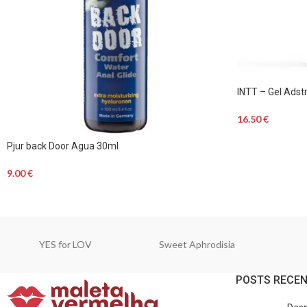
INTT – Gel Adstr
16.50
€
Pjur back Door Agua 30ml
9.00
€
YES for LOV
Sweet Aphrodisia
POSTS RECE