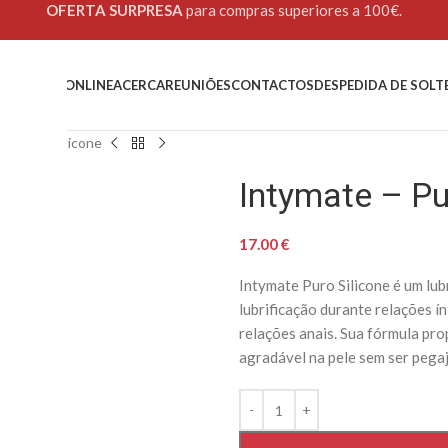
OFERTA SURPRESA
para compras superiores a 100€.
OME
LOJA ONLINE
ACERCA
REUNIÕES
CONTACTOS
DESPEDIDA DE SOLT
– Puro – Silicone
Intymate – Pu
17.00
€
Intymate Puro Silicone é um lubr
lubrificação durante relações ín
relações anais. Sua fórmula pr
agradável na pele sem ser pega