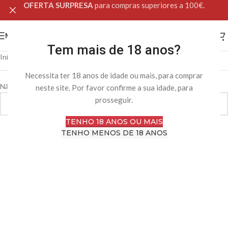
OFERTA SURPRESA
para compras superiores a 100€.
MENU
Tem mais de 18 anos?
Início
Loja Online
Produtos etiquetados com “vibrador wand”
Necessita ter 18 anos de idade ou mais, para comprar
Não foram encontrados produtos correspondentes à sua pesquisa.
neste site. Por favor confirme a sua idade, para
prosseguir.
TENHO 18 ANOS OU MAIS
TENHO MENOS DE 18 ANOS