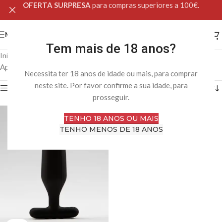
OFERTA SURPRESA
para compras superiores a 100€.
MENU
Tem mais de 18 anos?
Início
Loja Online
Produtos etiquetados com “recarregável”
Apenas um resultado
Necessita ter 18 anos de idade ou mais, para comprar
neste site. Por favor confirme a sua idade, para
Filtro
prosseguir.
TENHO 18 ANOS OU MAIS
TENHO MENOS DE 18 ANOS