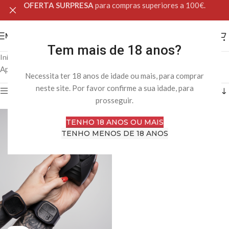
OFERTA SURPRESA
para compras superiores a 100€.
MENU
Tem mais de 18 anos?
Início
Loja Online
Produtos etiquetados com “Hot Octopuss”
Apenas um resultado
Necessita ter 18 anos de idade ou mais, para comprar
neste site. Por favor confirme a sua idade, para
Filtro
prosseguir.
TENHO 18 ANOS OU MAIS
TENHO MENOS DE 18 ANOS