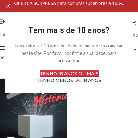
OFERTA SURPRESA
para compras superiores a 100€.
MENU
Tem mais de 18 anos?
Início
Loja Online
Apenas um resultado
Necessita ter 18 anos de idade ou mais, para comprar
Filtro
neste site. Por favor confirme a sua idade, para
Limpar filtros
Caixas Mistério
prosseguir.
TENHO 18 ANOS OU MAIS
TENHO MENOS DE 18 ANOS