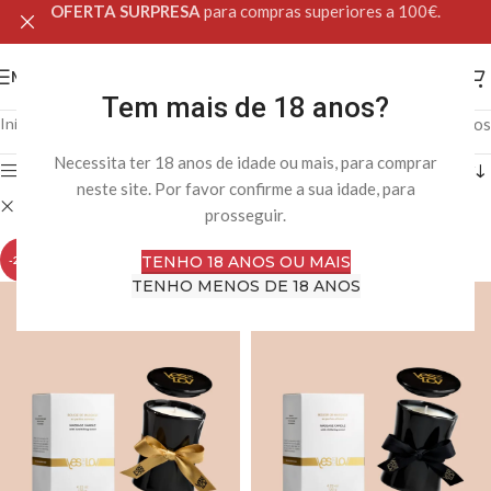
OFERTA SURPRESA
para compras superiores a 100€.
MENU
Tem mais de 18 anos?
Início
Loja Online
A mostrar todos os 5 resultados
Necessita ter 18 anos de idade ou mais, para comprar
Filtro
neste site. Por favor confirme a sua idade, para
Limpar filtros
Velas de Massagem
prosseguir.
TENHO 18 ANOS OU MAIS
-28%
-28%
TENHO MENOS DE 18 ANOS