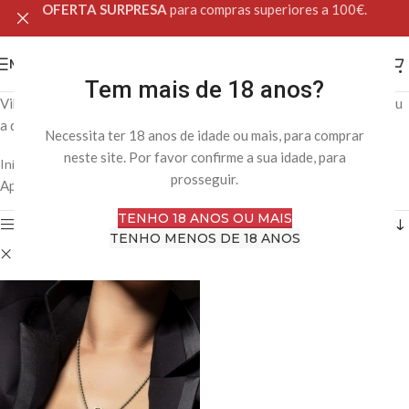
OFERTA SURPRESA
para compras superiores a 100€.
MENU
Tem mais de 18 anos?
Vibradores para diferentes estímulos e preferências, individuais ou
a dois.
Necessita ter 18 anos de idade ou mais, para comprar
neste site. Por favor confirme a sua idade, para
Início
Loja Online
Brinquedos Sexuais
Vibradores
prosseguir.
Apenas um resultado
TENHO 18 ANOS OU MAIS
Filtro
TENHO MENOS DE 18 ANOS
Limpar filtros
Acessórios